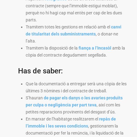
contracte (sempre que l’immoble estigui moblat),
perquè no hi hagi cap mal entès per cap de les dues
parts.
Tramitem totes les gestions en relació amb el
canvi
de titularitat dels subministraments
, o donar-ne
l’alta.
Tramitem la disposició de la
fiança a l’Incasòl
amb la
còpia del contracte degudament segellada.
Has de saber:
Que la documentació a entregar serà una còpia de les
últimes 3 nòmines i del contracte de treball.
S’hauran
de pagar els danys o les avaries produïts
per culpa o negligència per part teva
, així com les
petites reparacions provinents del desgast d’ús.
En marxar de l’habitatge realitzarem el
repàs de
l’immoble i les seves condicions
, gestionarem la
documentació per fer la renúncia, i la liquidació de la