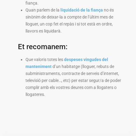
fiança.
Quan parlem de la
liquidació de la fiança
no és
sinònim de deixar-la a compte de l’últim mes de
lloguer, un cop fet el repàs i si tot està en ordre,
llavors es liquidarà.
Et recomanem:
Que valoris totes les
despeses vingudes del
manteniment
d’un habitatge (lloguer, rebuts de
subministraments, contracte de serveis d’internet,
televisió per cable…, etc) per estar segur/a de poder
complir amb els vostres deures com a llogaters o
llogateres.