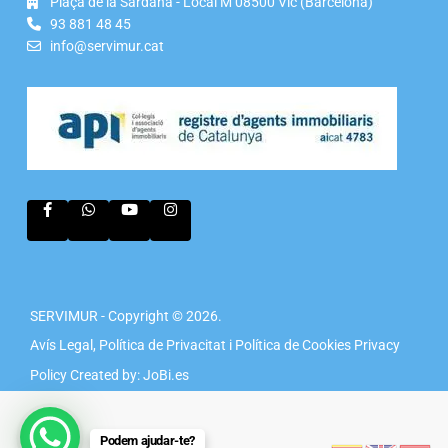
Plaça de la Sardana - Local M 08500 Vic (Barcelona)
93 881 48 45
info@servimur.cat
SERVIMUR - Copyright © 2026.
Avís Legal, Política de Privacitat i Política de Cookies
Privacy
Policy
Created by: JoBi.es
Podem ajudar-te?