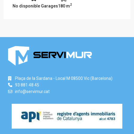
2
No disponible Garages
180 m
Plaça de la Sardana - Local M 08500 Vic (Barcelona)
93 881 48 45
info@servimur.cat