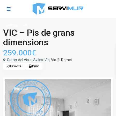
Compra
Pis
VIC – Pis de grans
dimensions
259.000€
Carrer del Virrei Aviles, Vic,
Vic
,
El Remei
Favorite
Print
Bon estat