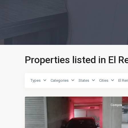
Properties listed in El 
El
Types
Categories
States
Cities
El Re
Remei
,
5
Vic
Compra