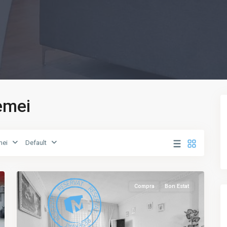
Remei
El
mei
Default
Remei
,
21
Vic
Compra
Bon Estat