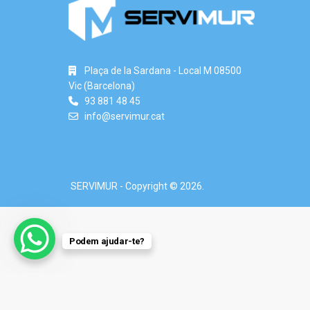
Plaça de la Sardana - Local M 08500
Vic (Barcelona)
93 881 48 45
info@servimur.cat
SERVIMUR - Copyright © 2026.
Podem ajudar-te?