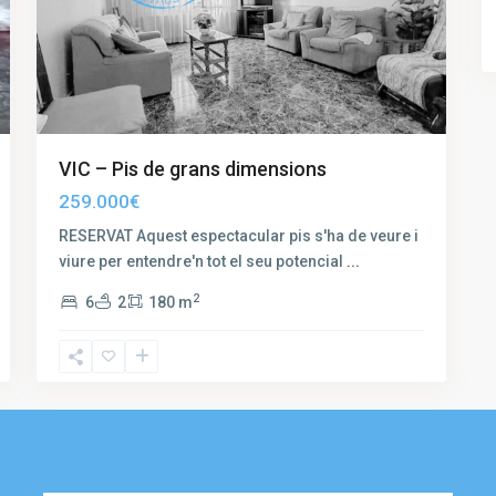
VIC – Pis de grans dimensions
259.000€
RESERVAT Aquest espectacular pis s'ha de veure i
viure per entendre'n tot el seu potencial
...
2
6
2
180 m