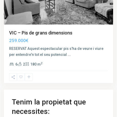
VIC – Pis de grans dimensions
259.000€
RESERVAT Aquest espectacular pis s'ha de veure i viure
per entendre'n tot el seu potencial
...
2
6
2
180 m
Tenim la propietat que
necessites: