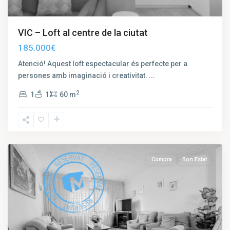
VIC – Loft al centre de la ciutat
185.000€
Atenció! Aquest loft espectacular és perfecte per a
persones amb imaginació i creativitat.
...
2
1
1
60 m
El
Remei
,
Vic
Compra
Bon Estat