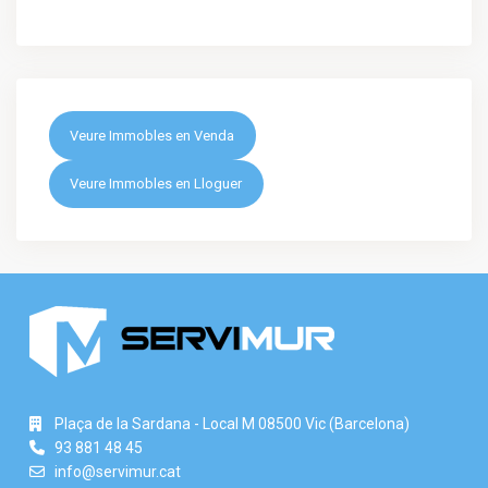
Veure Immobles en Venda
Veure Immobles en Lloguer
Plaça de la Sardana - Local M 08500 Vic (Barcelona)
93 881 48 45
info@servimur.cat