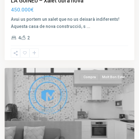
LA GUINEU – Xalet obra nova
450.000€
Avui us portem un xalet que no us deixarà indiferents!
Aquesta casa de nova construcció, s
...
4
2
Mil·lenari
,
Vic
Compra
Molt Bon Estat