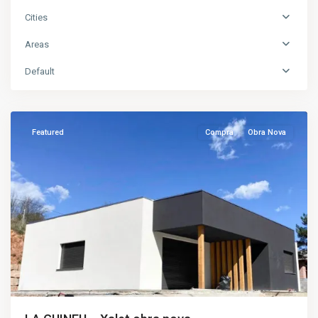
Cities
Areas
Default
Viladrau
Featured
Compra
Obra Nova