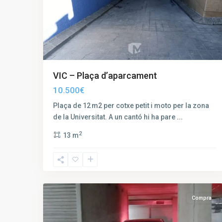
VIC – Plaça d’aparcament
10.500€
Plaça de 12 m2 per cotxe petit i moto per la zona
de la Universitat. A un cantó hi ha pare
...
2
13 m
El
Remei
,
5
Vic
Compra