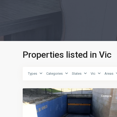
Properties listed in Vic
Types
Categories
States
Vic
Areas
Universitat
,
5
Vic
Compra