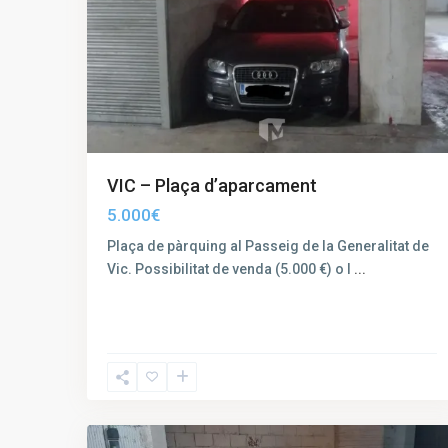
VIC – Plaça d’aparcament
5.000€
Plaça de pàrquing al Passeig de la Generalitat de
Vic. Possibilitat de venda (5.000 €) o l
...
Caputxins
,
4
Vic