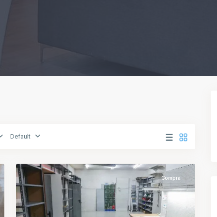
Default
6
Vic
Compra