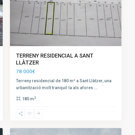
TERRENY RESIDENCIAL A SANT
LLÀTZER
78.000€
Terreny residencial de 180 m² a Sant Llàtzer, una
urbanització molt tranquil·la als afores
...
2
180 m
Sanferm
,
3
Vic