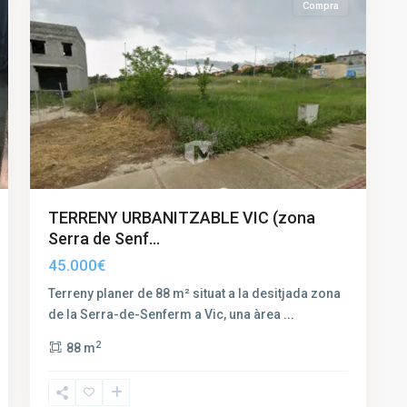
Compra
TERRENY URBANITZABLE VIC (zona
Serra de Senf...
45.000€
Terreny planer de 88 m² situat a la desitjada zona
de la Serra-de-Senferm a Vic, una àrea
...
2
88 m