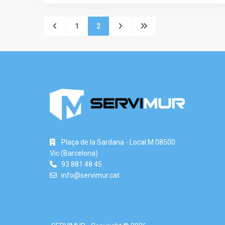
1
2
Plaça de la Sardana - Local M 08500
Vic (Barcelona)
93 881 48 45
info@servimur.cat