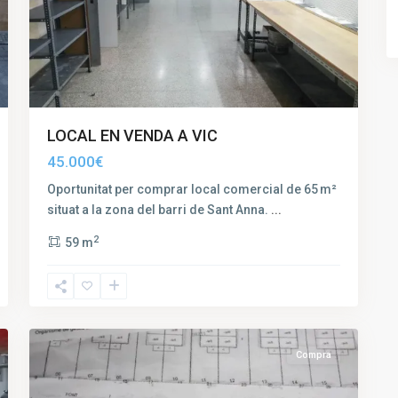
LOCAL EN VENDA A VIC
45.000€
Oportunitat per comprar local comercial de 65 m²
situat a la zona del barri de Sant Anna.
...
2
59 m
4
Vic
Compra